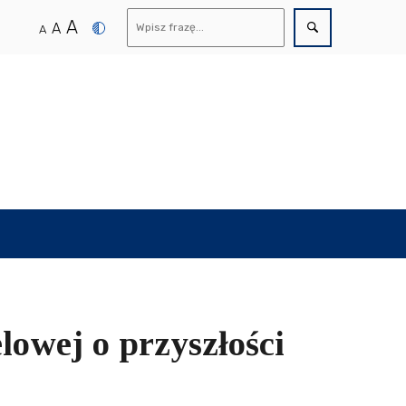
A
A
A
lowej o przyszłości