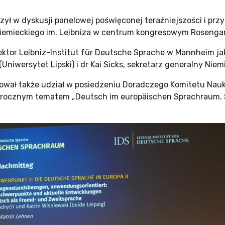
zył w dyskusji panelowej poświęconej teraźniejszości i przy
 Niemieckiego im. Leibniza w centrum kongresowym Roseng
rektor Leibniz-Institut für Deutsche Sprache w Mannheim ja
(Uniwersytet Lipski) i dr Kai Sicks, sekretarz generalny Ni
wał także udział w posiedzeniu Doradczego Komitetu Nauk
rocznym tematem „Deutsch im europäischen Sprachraum. S